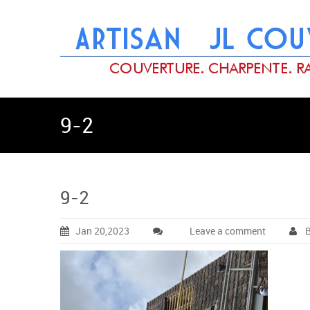
9-2
9-2
Jan 20,2023
Leave a comment
B